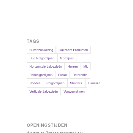
TAGS
Buitenzonwering
Dakraam Producten
Duo Rolgordijnen
Gordijnen
Horizontale Jaloezieën
Horren
Mk
Paneelgordijnen
Plisse
Referentie
Roedes
Rolgordijnen
Shutters
Usualize
Verticale Jaloezieën
Vouwgordijnen
OPENINGSTIJDEN
Wij zijn op Zondag geopend van: