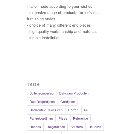
- tailor-made according to your wishes
- extensive range of products for individual
furnishing styles
- choice of many different end pieces
- high-quality workmanship and materials
- simple installation
TAGS
Buitenzonwering
Dakraam Producten
Duo Rolgordijnen
Gordijnen
Horizontale Jaloezieën
Horren
Mk
Paneelgordijnen
Plisse
Referentie
Roedes
Rolgordijnen
Shutters
Usualize