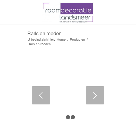
Rails en roeden
U bevind zich hier:
Home
/
Producten
/
Rails en roeden
Voglende
1
2
3