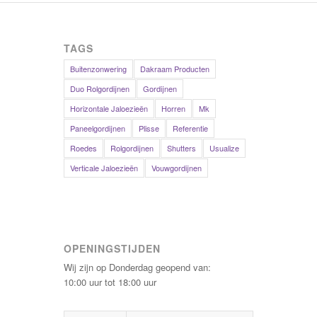
TAGS
Buitenzonwering
Dakraam Producten
Duo Rolgordijnen
Gordijnen
Horizontale Jaloezieën
Horren
Mk
Paneelgordijnen
Plisse
Referentie
Roedes
Rolgordijnen
Shutters
Usualize
Verticale Jaloezieën
Vouwgordijnen
OPENINGSTIJDEN
Wij zijn op Donderdag geopend van:
10:00 uur
tot
18:00 uur